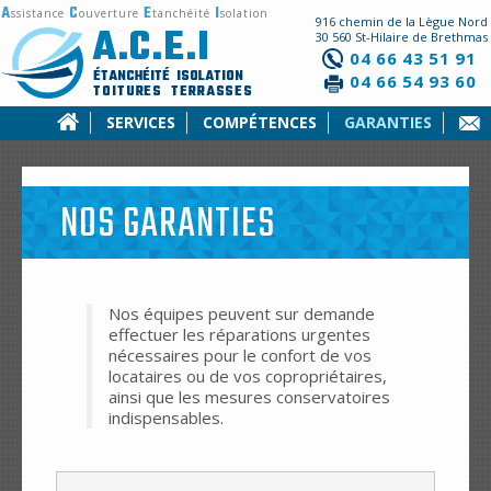
A
C
E
I
ssistance
ouverture
tanchéité
solation
916 chemin de la Lègue Nord
A.C.E.I
30 560 St-Hilaire de Brethmas
04 66 43 51 91
ÉTANCHÉITÉ ISOLATION
04 66 54 93 60
TOITURES TERRASSES
SERVICES
COMPÉTENCES
GARANTIES
NOS GARANTIES
Nos équipes peuvent sur demande
effectuer les réparations urgentes
nécessaires pour le confort de vos
locataires ou de vos copropriétaires,
ainsi que les mesures conservatoires
indispensables.